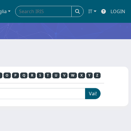
glia
IT
LOGIN
O
P
Q
R
S
T
U
V
W
X
Y
Z