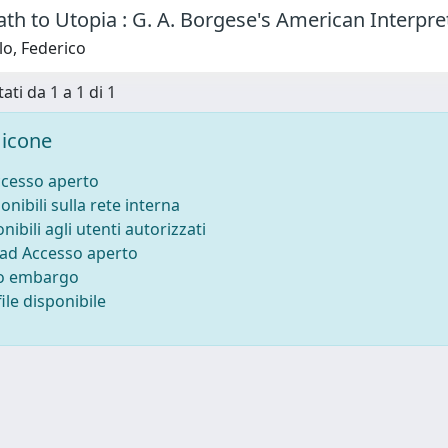
h to Utopia : G. A. Borgese's American Interpre
o, Federico
ati da 1 a 1 di 1
icone
ccesso aperto
onibili sulla rete interna
nibili agli utenti autorizzati
 ad Accesso aperto
to embargo
ile disponibile