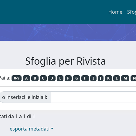
Home
Sfo
Sfoglia per Rivista
Vai a:
0-9
A
B
C
D
E
F
G
H
I
J
K
L
M
N
o inserisci le iniziali:
ati da 1 a 1 di 1
esporta metadati