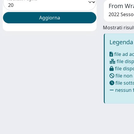
From Wrat
2022 Sessol
Mostrati risult
Legenda 
file ad a
file disp
file dispo
file non
file sot
nessun f