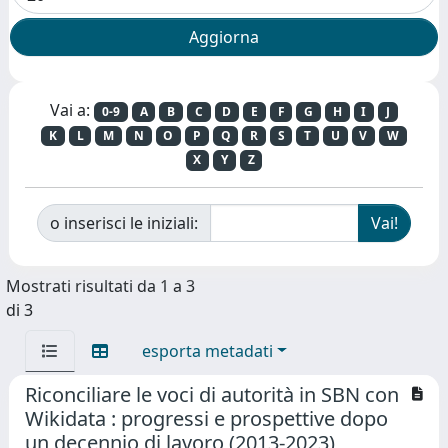
Vai a:
0-9
A
B
C
D
E
F
G
H
I
J
K
L
M
N
O
P
Q
R
S
T
U
V
W
X
Y
Z
o inserisci le iniziali:
Mostrati risultati da 1 a 3
di 3
esporta metadati
Riconciliare le voci di autorità in SBN con
Wikidata : progressi e prospettive dopo
un decennio di lavoro (2013-2023)