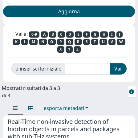
Vai a:
0-9
A
B
C
D
E
F
G
H
I
J
K
L
M
N
O
P
Q
R
S
T
U
V
W
X
Y
Z
o inserisci le iniziali:
Mostrati risultati da 3 a 3
di 3
esporta metadati
Real-Time non-invasive detection of
hidden objects in parcels and packages
with sub-THz systems