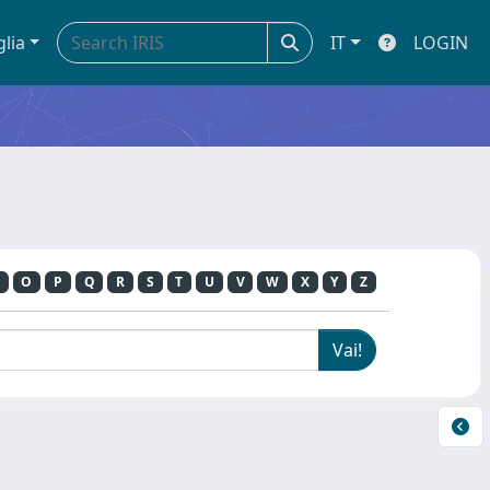
glia
IT
LOGIN
O
P
Q
R
S
T
U
V
W
X
Y
Z