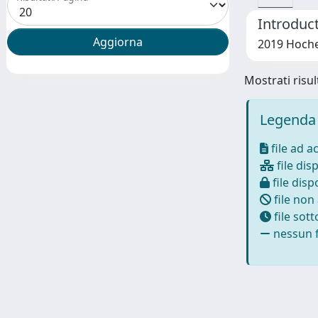
Introduc
2019 Hoche
Mostrati risult
Legenda 
file ad a
file disp
file dispo
file non
file sot
nessun f