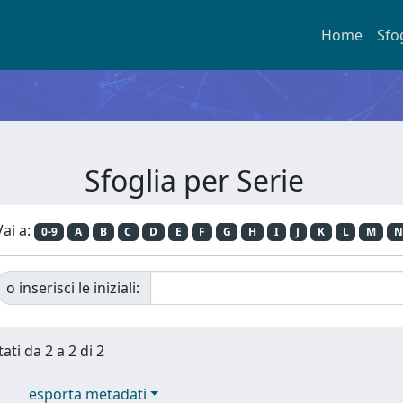
Home
Sfo
Sfoglia per Serie
Vai a:
0-9
A
B
C
D
E
F
G
H
I
J
K
L
M
N
o inserisci le iniziali:
ati da 2 a 2 di 2
esporta metadati