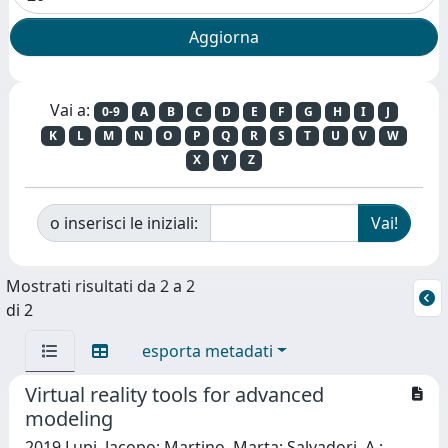
Vai a:
0-9
A
B
C
D
E
F
G
H
I
J
K
L
M
N
O
P
Q
R
S
T
U
V
W
X
Y
Z
o inserisci le iniziali:
Mostrati risultati da 2 a 2
di 2
esporta metadati
Virtual reality tools for advanced
modeling
2019 Lupi, Jacopo; Martino, Marta; Salvadori, A.;