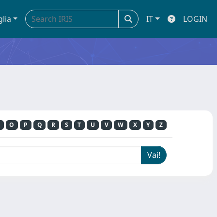
glia
IT
LOGIN
O
P
Q
R
S
T
U
V
W
X
Y
Z