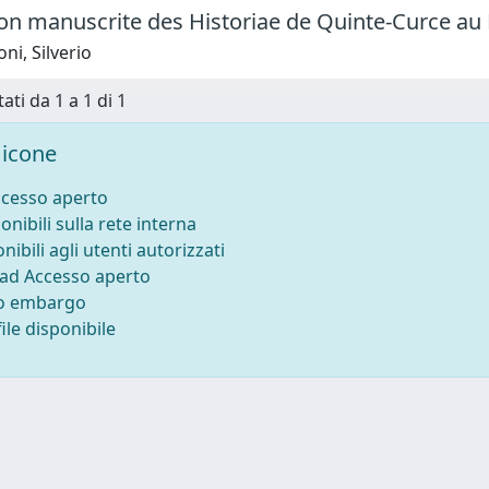
tion manuscrite des Historiae de Quinte-Curce a
ni, Silverio
ati da 1 a 1 di 1
icone
ccesso aperto
onibili sulla rete interna
nibili agli utenti autorizzati
 ad Accesso aperto
to embargo
ile disponibile