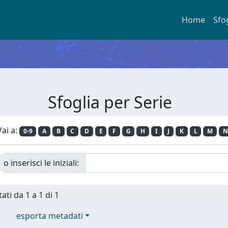
Home
Sfo
Sfoglia per Serie
Vai a:
0-9
A
B
C
D
E
F
G
H
I
J
K
L
M
N
o inserisci le iniziali:
ati da 1 a 1 di 1
esporta metadati