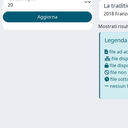
La tradi
2018 Franzo
Mostrati risult
Legenda 
file ad a
file disp
file dispo
file non
file sot
nessun f