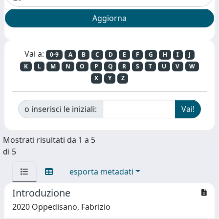
Vai a:
0-9
A
B
C
D
E
F
G
H
I
J
K
L
M
N
O
P
Q
R
S
T
U
V
W
X
Y
Z
o inserisci le iniziali:
Mostrati risultati da 1 a 5
di 5
esporta metadati
Introduzione
2020 Oppedisano, Fabrizio