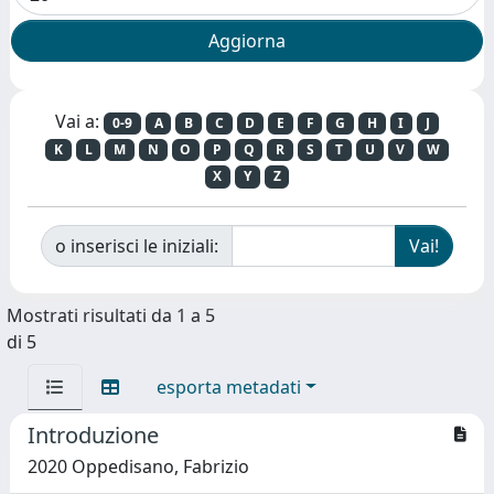
Vai a:
0-9
A
B
C
D
E
F
G
H
I
J
K
L
M
N
O
P
Q
R
S
T
U
V
W
X
Y
Z
o inserisci le iniziali:
Mostrati risultati da 1 a 5
di 5
esporta metadati
Introduzione
2020 Oppedisano, Fabrizio