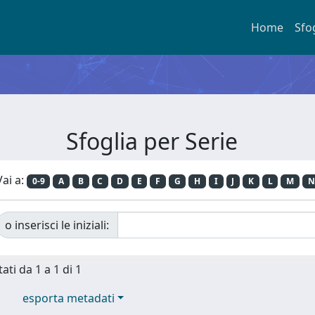
Home
Sfo
Sfoglia per Serie
Vai a:
0-9
A
B
C
D
E
F
G
H
I
J
K
L
M
N
o inserisci le iniziali:
ati da 1 a 1 di 1
esporta metadati