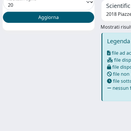
Scientifi
2018 Piazze
Mostrati risult
Legenda 
file ad a
file disp
file dispo
file non
file sot
nessun f