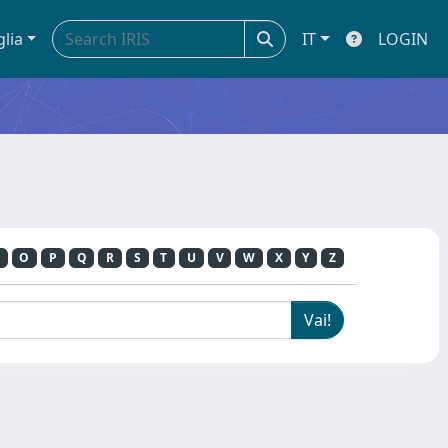
glia
IT
LOGIN
O
P
Q
R
S
T
U
V
W
X
Y
Z