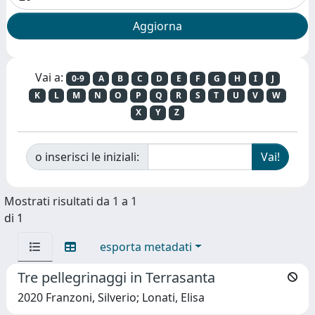
Vai a:
0-9
A
B
C
D
E
F
G
H
I
J
K
L
M
N
O
P
Q
R
S
T
U
V
W
X
Y
Z
o inserisci le iniziali:
Mostrati risultati da 1 a 1
di 1
esporta metadati
Tre pellegrinaggi in Terrasanta
2020 Franzoni, Silverio; Lonati, Elisa