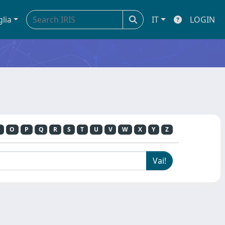
glia
IT
LOGIN
O
P
Q
R
S
T
U
V
W
X
Y
Z