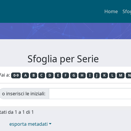
Home
Sfo
Sfoglia per Serie
Vai a:
0-9
A
B
C
D
E
F
G
H
I
J
K
L
M
N
o inserisci le iniziali:
ati da 1 a 1 di 1
esporta metadati