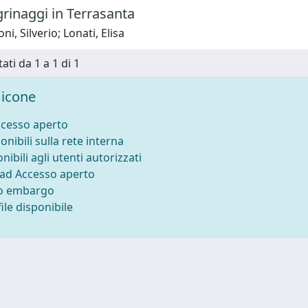
grinaggi in Terrasanta
i, Silverio; Lonati, Elisa
ati da 1 a 1 di 1
icone
ccesso aperto
onibili sulla rete interna
nibili agli utenti autorizzati
 ad Accesso aperto
to embargo
ile disponibile