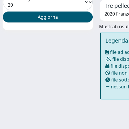
Tre pelle
2020 Franzon
Mostrati risult
Legenda 
file ad a
file disp
file dispo
file non
file sot
nessun f