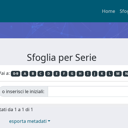
Home
Sfo
Sfoglia per Serie
Vai a:
0-9
A
B
C
D
E
F
G
H
I
J
K
L
M
N
o inserisci le iniziali:
ati da 1 a 1 di 1
esporta metadati