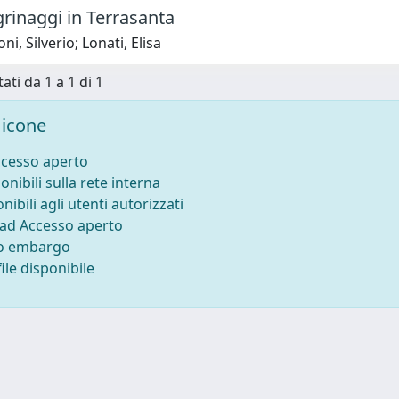
grinaggi in Terrasanta
i, Silverio; Lonati, Elisa
ati da 1 a 1 di 1
icone
ccesso aperto
onibili sulla rete interna
nibili agli utenti autorizzati
 ad Accesso aperto
to embargo
ile disponibile