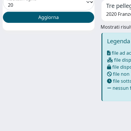
Tre pelle
2020 Franzon
Mostrati risult
Legenda 
file ad a
file disp
file dispo
file non
file sot
nessun f