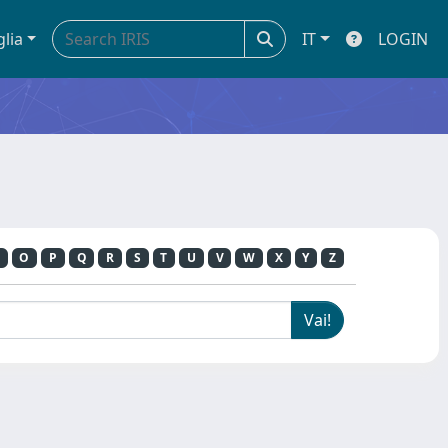
glia
IT
LOGIN
O
P
Q
R
S
T
U
V
W
X
Y
Z