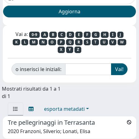
Vai a:
0-9
A
B
C
D
E
F
G
H
I
J
K
L
M
N
O
P
Q
R
S
T
U
V
W
X
Y
Z
o inserisci le iniziali:
Mostrati risultati da 1 a 1
di 1
esporta metadati
Tre pellegrinaggi in Terrasanta
2020 Franzoni, Silverio; Lonati, Elisa