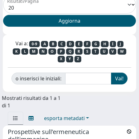
Risultati/Pagina
Vai a:
0-9
A
B
C
D
E
F
G
H
I
J
K
L
M
N
O
P
Q
R
S
T
U
V
W
X
Y
Z
o inserisci le iniziali:
Mostrati risultati da 1 a 1
di 1
esporta metadati
Prospettive sull’ermeneutica