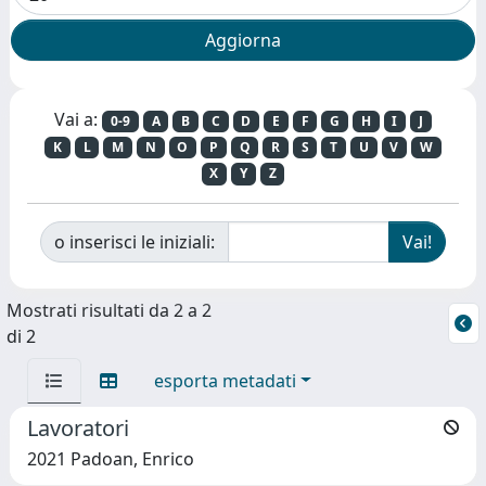
Vai a:
0-9
A
B
C
D
E
F
G
H
I
J
K
L
M
N
O
P
Q
R
S
T
U
V
W
X
Y
Z
o inserisci le iniziali:
Mostrati risultati da 2 a 2
di 2
esporta metadati
Lavoratori
2021 Padoan, Enrico