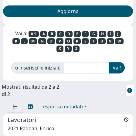
Vai a:
0-9
A
B
C
D
E
F
G
H
I
J
K
L
M
N
O
P
Q
R
S
T
U
V
W
X
Y
Z
o inserisci le iniziali:
Mostrati risultati da 2 a 2
di 2
esporta metadati
Lavoratori
2021 Padoan, Enrico