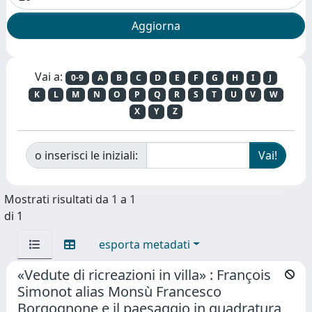
Vai a:
0-9
A
B
C
D
E
F
G
H
I
J
K
L
M
N
O
P
Q
R
S
T
U
V
W
X
Y
Z
o inserisci le iniziali:
Mostrati risultati da 1 a 1
di 1
esporta metadati
«Vedute di ricreazioni in villa» : François
Simonot alias Monsù Francesco
Borgognone e il paesaggio in quadratura