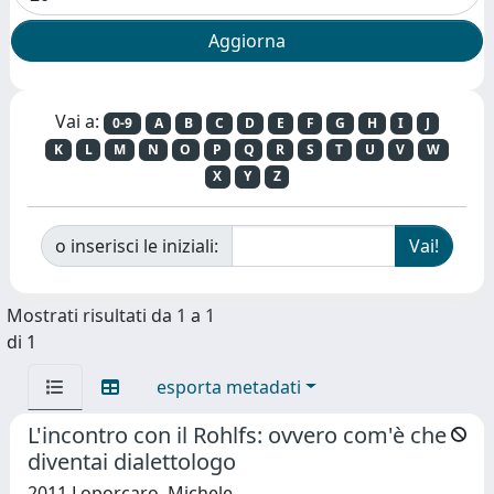
Vai a:
0-9
A
B
C
D
E
F
G
H
I
J
K
L
M
N
O
P
Q
R
S
T
U
V
W
X
Y
Z
o inserisci le iniziali:
Mostrati risultati da 1 a 1
di 1
esporta metadati
L'incontro con il Rohlfs: ovvero com'è che
diventai dialettologo
2011 Loporcaro, Michele