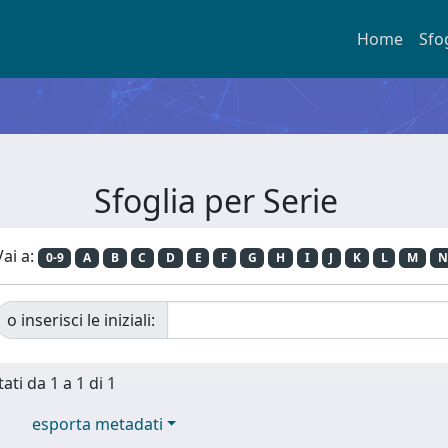
Home
Sfo
Sfoglia per Serie
Vai a:
0-9
A
B
C
D
E
F
G
H
I
J
K
L
M
N
o inserisci le iniziali:
ati da 1 a 1 di 1
esporta metadati