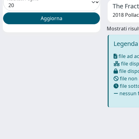
The Frac
2018 Pollacc
Mostrati risult
Legenda 
file ad a
file disp
file dispo
file non
file sot
nessun f