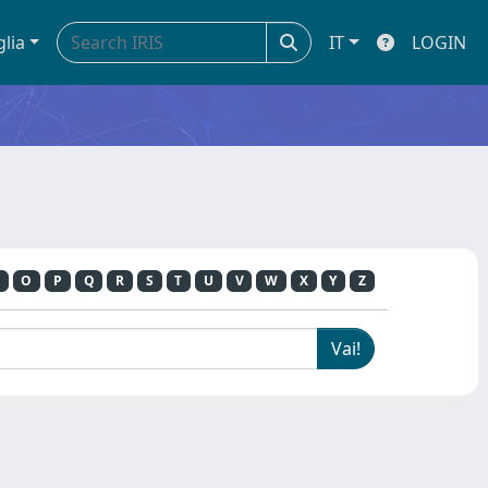
glia
IT
LOGIN
O
P
Q
R
S
T
U
V
W
X
Y
Z