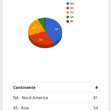
NA
AS
EU
SA
AF
EU
NA
AS
Continente
#
NA - Nord America
81
AS - Asia
54