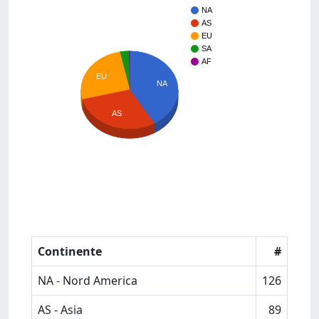
NA
AS
EU
SA
AF
EU
NA
AS
Continente
#
NA - Nord America
126
AS - Asia
89