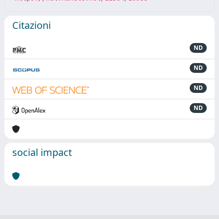
Citazioni
ND
ND
ND
ND
social impact