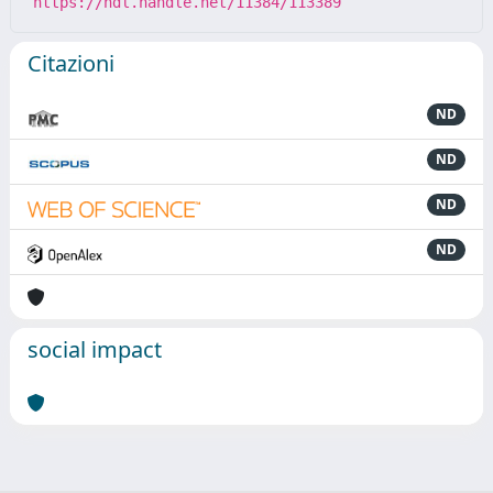
https://hdl.handle.net/11384/113389
Citazioni
ND
ND
ND
ND
social impact