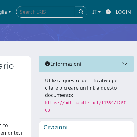
glia
IT
LOGIN
ario
Informazioni
Utilizza questo identificativo per
citare o creare un link a questo
documento:
https://hdl.handle.net/11384/1267
63
tico
Citazioni
piemontesi