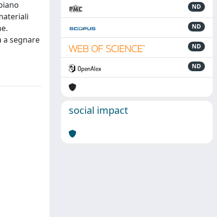
 piano
ND
materiali
ND
ne.
a a segnare
ND
ND
social impact