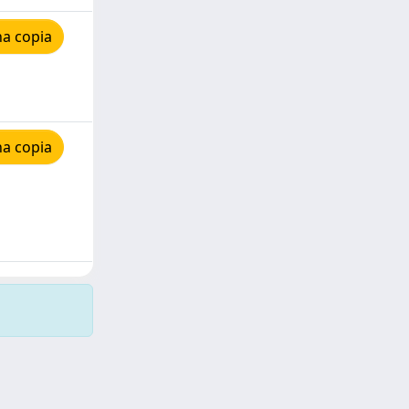
na copia
na copia