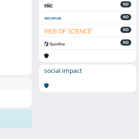
ND
ND
ND
ND
social impact