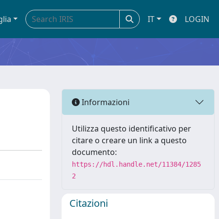
glia
IT
LOGIN
Informazioni
Utilizza questo identificativo per
citare o creare un link a questo
documento:
https://hdl.handle.net/11384/1285
2
Citazioni