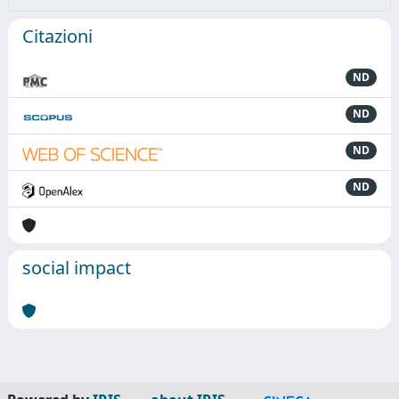
Citazioni
ND
ND
ND
ND
social impact