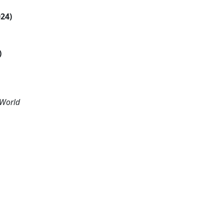
024)
)
 World