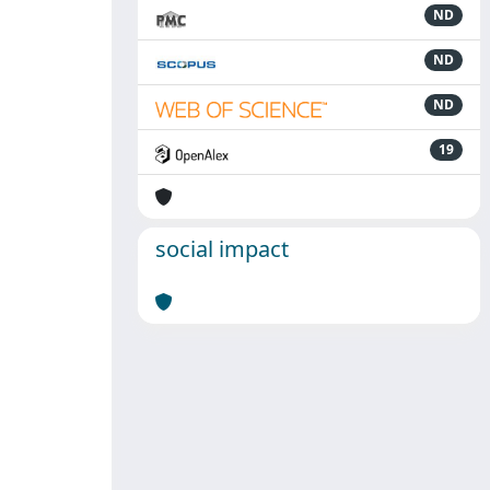
ND
ND
ND
19
social impact