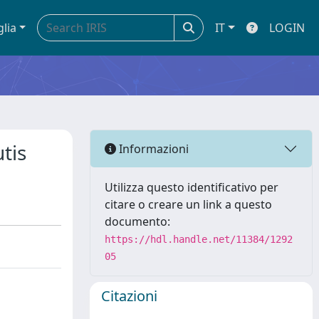
glia
IT
LOGIN
tis
Informazioni
Utilizza questo identificativo per
citare o creare un link a questo
documento:
https://hdl.handle.net/11384/1292
05
Citazioni