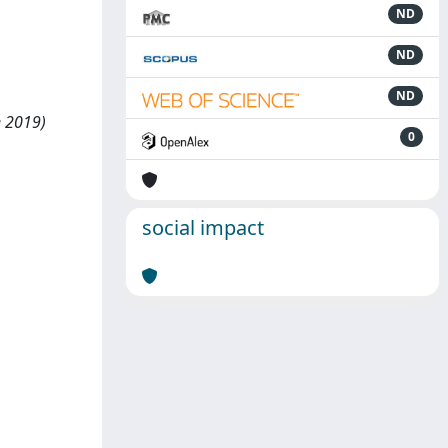
ND
ND
ND
e 2019)
0
social impact