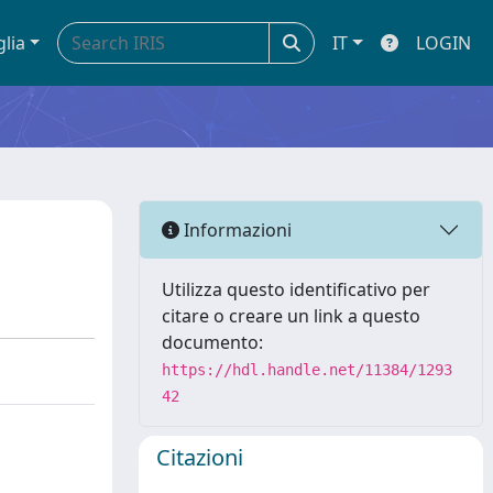
glia
IT
LOGIN
Informazioni
Utilizza questo identificativo per
citare o creare un link a questo
documento:
https://hdl.handle.net/11384/1293
42
Citazioni