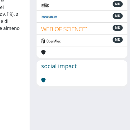
re
ND
el
. I 9), a
ND
e di
sce almeno
ND
ND
social impact