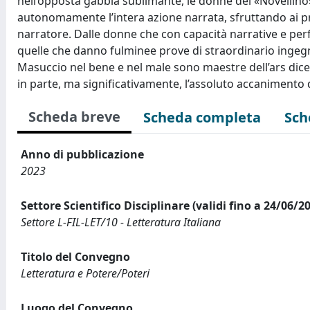
nell’opposta gabbia sublimante, le donne del «Novellino
autonomamente l’intera azione narrata, sfruttando ai pro
narratore. Dalle donne che con capacità narrative e perfo
quelle che danno fulminee prove di straordinario ingegno 
Masuccio nel bene e nel male sono maestre dell’ars dicendi
in parte, ma significativamente, l’assoluto accanimento d
Scheda breve
Scheda completa
Sch
Anno di pubblicazione
2023
Settore Scientifico Disciplinare (validi fino a 24/06/2
Settore L-FIL-LET/10 - Letteratura Italiana
Titolo del Convegno
Letteratura e Potere/Poteri
Luogo del Convegno