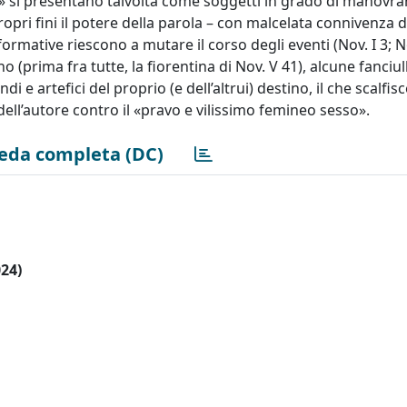
» si presentano talvolta come soggetti in grado di manovra
pri fini il potere della parola – con malcelata connivenza d
rmative riescono a mutare il corso degli eventi (Nov. I 3; Nov
(prima fra tutte, la fiorentina di Nov. V 41), alcune fanciull
 e artefici del proprio (e dell’altrui) destino, il che scalfi
ell’autore contro il «pravo e vilissimo femineo sesso».
eda completa (DC)
024)