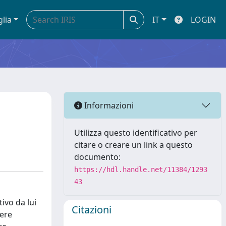
glia
IT
LOGIN
Informazioni
Utilizza questo identificativo per
citare o creare un link a questo
documento:
https://hdl.handle.net/11384/1293
43
ivo da lui
Citazioni
dere