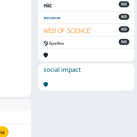
ND
ND
ND
ND
social impact
ia