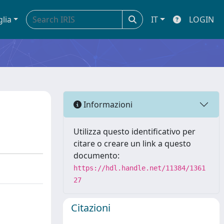
glia
IT
LOGIN
Informazioni
Utilizza questo identificativo per
citare o creare un link a questo
documento:
https://hdl.handle.net/11384/1361
27
Citazioni