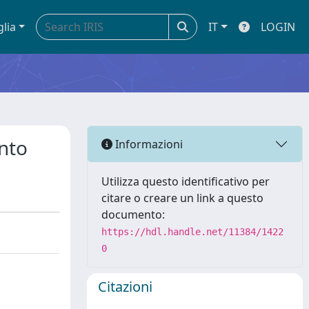
glia
IT
LOGIN
ento
Informazioni
Utilizza questo identificativo per
citare o creare un link a questo
documento:
https://hdl.handle.net/11384/1422
0
Citazioni