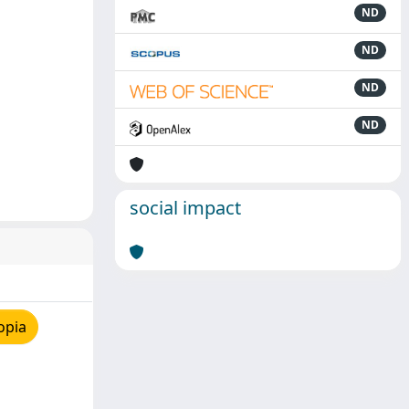
ND
ND
ND
ND
social impact
opia