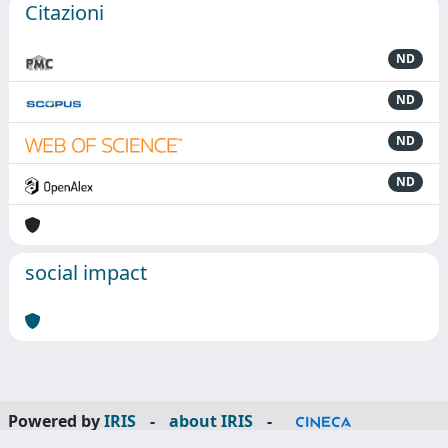
Citazioni
ND
ND
ND
ND
social impact
Powered by
IRIS
-
about IRIS
-
Utilizzo dei cookie
-
Privacy
Copyright © 2026