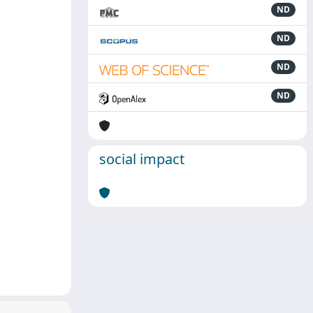
ND
ND
ND
ND
social impact