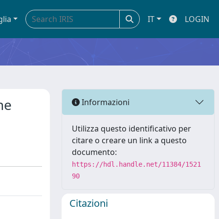
glia
IT
LOGIN
he
Informazioni
Utilizza questo identificativo per
citare o creare un link a questo
documento:
https://hdl.handle.net/11384/1521
90
Citazioni