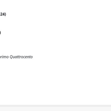
024)
)
 primo Quattrocento