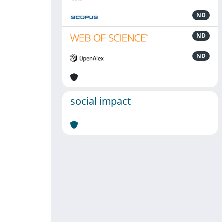
ND
ND
ND
social impact