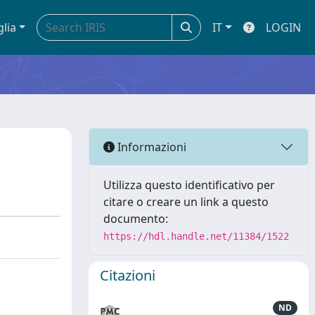
glia
IT
LOGIN
Informazioni
Utilizza questo identificativo per
citare o creare un link a questo
documento:
https://hdl.handle.net/11384/1522
Citazioni
ND