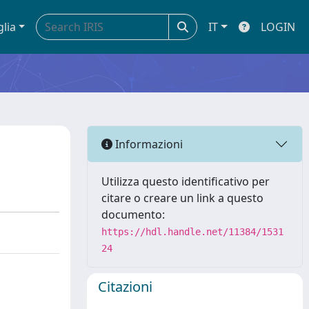
glia
IT
LOGIN
Informazioni
Utilizza questo identificativo per
citare o creare un link a questo
documento:
https://hdl.handle.net/11384/1531
24
Citazioni