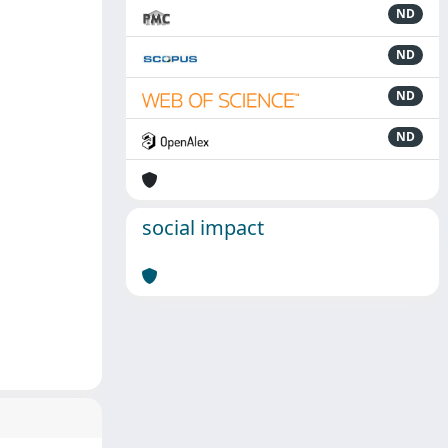
ND
ND
ND
ND
social impact