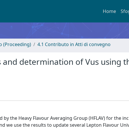
Home
Sfo
no (Proceeding)
4.1 Contributo in Atti di convegno
s and determination of Vus using t
d by the Heavy Flavour Averaging Group (HFLAV) for the i
d we use the results to update several Lepton Flavour Univ