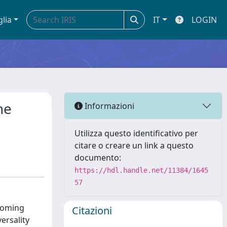
glia
IT
LOGIN
he
Informazioni
Utilizza questo identificativo per
citare o creare un link a questo
documento:
https://hdl.handle.net/11384/1645
57
ncoming
Citazioni
ersality