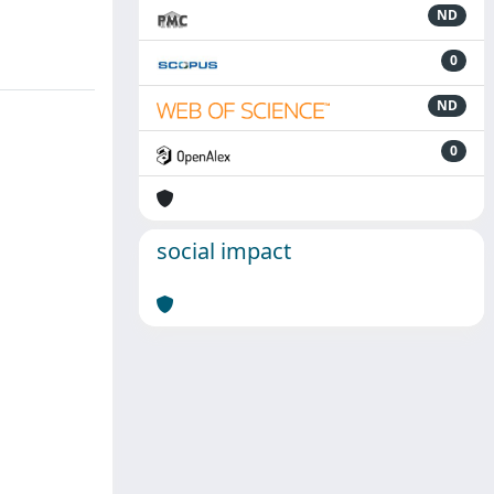
ND
0
ND
0
social impact