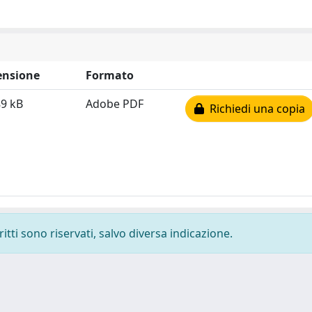
nsione
Formato
89 kB
Adobe PDF
Richiedi una copia
ritti sono riservati, salvo diversa indicazione.