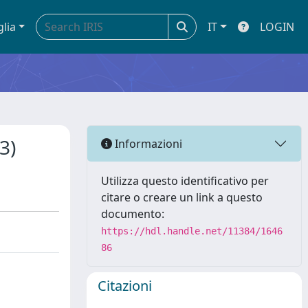
glia
IT
LOGIN
3)
Informazioni
Utilizza questo identificativo per
citare o creare un link a questo
documento:
https://hdl.handle.net/11384/1646
86
Citazioni