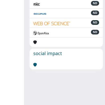
ND
ND
ND
ND
social impact