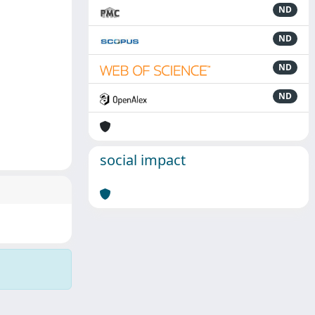
ND
ND
ND
ND
social impact