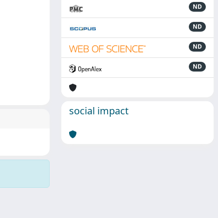
ND
ND
ND
ND
social impact