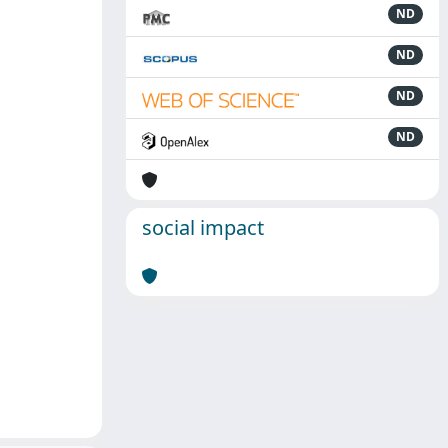
ND
ND
ND
ND
social impact