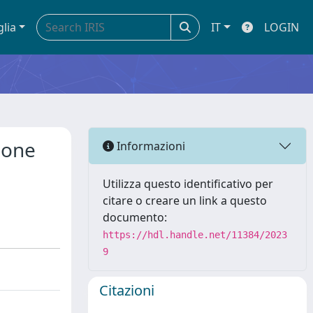
glia
IT
LOGIN
ione
Informazioni
Utilizza questo identificativo per
citare o creare un link a questo
documento:
https://hdl.handle.net/11384/2023
9
Citazioni