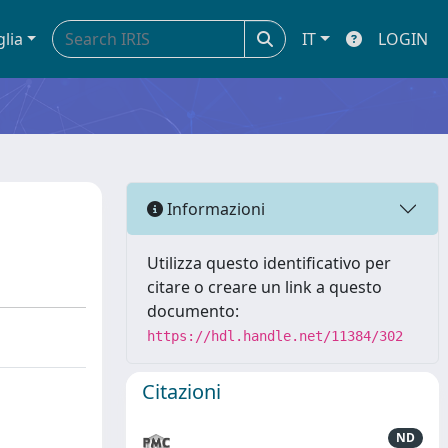
glia
IT
LOGIN
Informazioni
Utilizza questo identificativo per
citare o creare un link a questo
documento:
https://hdl.handle.net/11384/302
Citazioni
ND