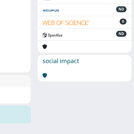
ND
0
ND
social impact