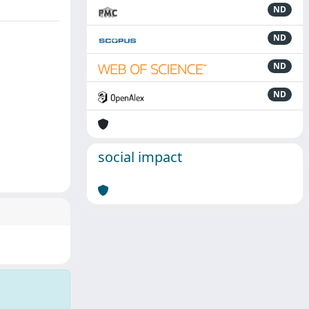
ND
ND
ND
ND
social impact