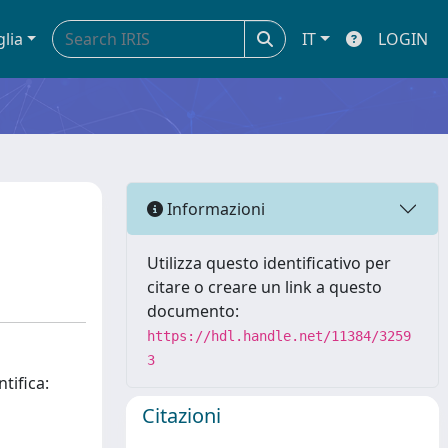
glia
IT
LOGIN
Informazioni
Utilizza questo identificativo per
citare o creare un link a questo
documento:
https://hdl.handle.net/11384/3259
3
tifica:
Citazioni