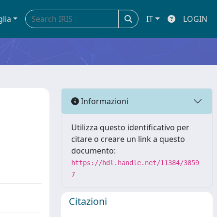
glia
IT
LOGIN
Informazioni
Utilizza questo identificativo per
citare o creare un link a questo
documento:
https://hdl.handle.net/11384/3859
7
Citazioni