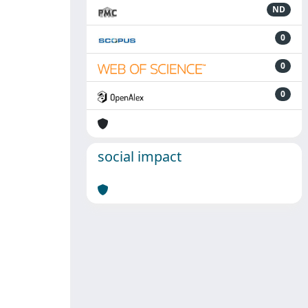
ND
0
0
0
social impact