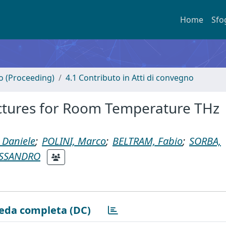
Home
Sfo
no (Proceeding)
4.1 Contributo in Atti di convegno
ctures for Room Temperature THz
 Daniele
;
POLINI, Marco
;
BELTRAM, Fabio
;
SORBA,
ESSANDRO
eda completa (DC)