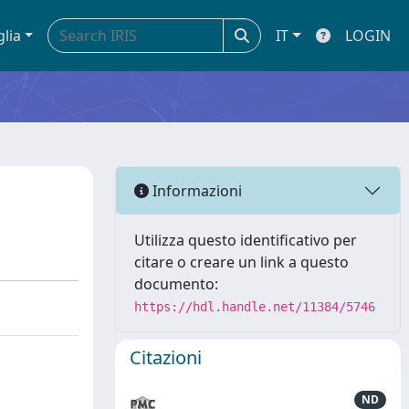
glia
IT
LOGIN
Informazioni
Utilizza questo identificativo per
citare o creare un link a questo
documento:
https://hdl.handle.net/11384/5746
Citazioni
ND