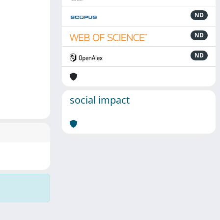
ND
ND
ND
social impact