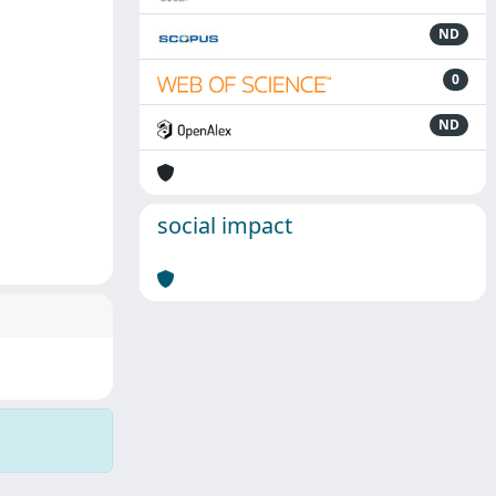
ND
0
ND
social impact