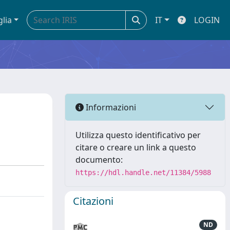
glia
IT
LOGIN
Informazioni
Utilizza questo identificativo per
citare o creare un link a questo
documento:
https://hdl.handle.net/11384/5988
Citazioni
ND