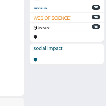
ND
ND
ND
social impact