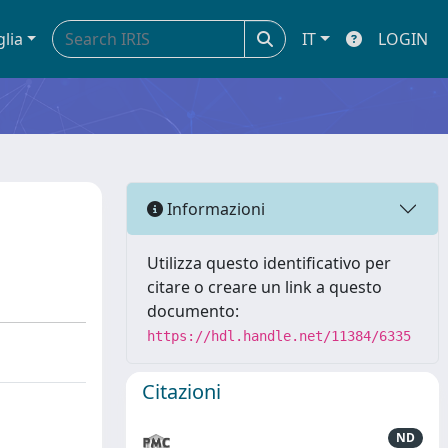
glia
IT
LOGIN
Informazioni
Utilizza questo identificativo per
citare o creare un link a questo
documento:
https://hdl.handle.net/11384/6335
Citazioni
ND