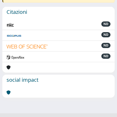
Citazioni
ND
ND
ND
ND
social impact