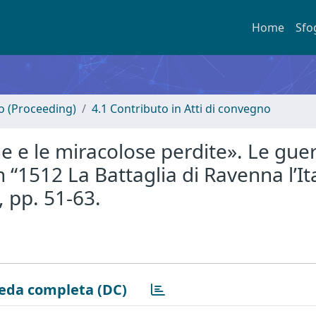
Home
Sfo
no (Proceeding)
4.1 Contributo in Atti di convegno
he e le miracolose perdite». Le gue
in “1512 La Battaglia di Ravenna l’Ita
 pp. 51-63.
eda completa (DC)