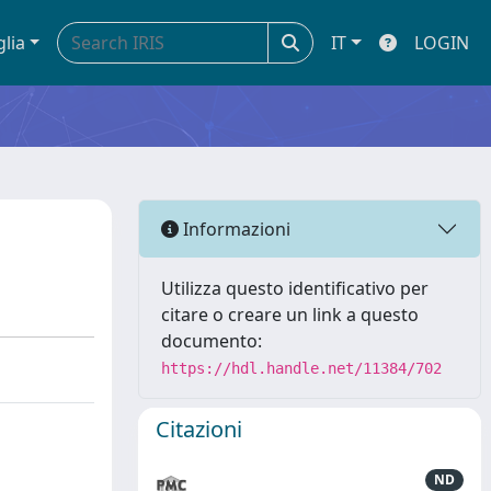
glia
IT
LOGIN
Informazioni
Utilizza questo identificativo per
citare o creare un link a questo
documento:
https://hdl.handle.net/11384/702
Citazioni
ND