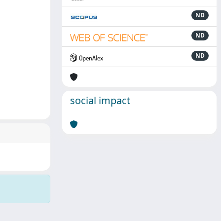
ND
ND
ND
social impact