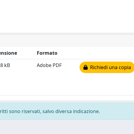
nsione
Formato
28 kB
Adobe PDF
Richiedi una copia
ritti sono riservati, salvo diversa indicazione.