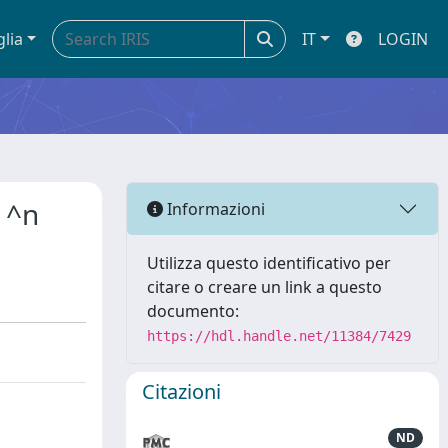
glia
IT
LOGIN
|^n
Informazioni
Utilizza questo identificativo per
citare o creare un link a questo
documento:
https://hdl.handle.net/11384/7429
Citazioni
ND