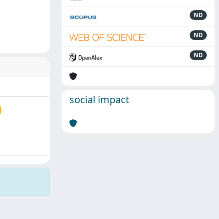
ND
ND
ND
social impact